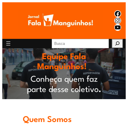
Pular
Face
para
Inst
YouT
o
conteúdo
Pesquisar
Equipe Fala
Manguinhos!
Conheça quem faz
parte desse coletivo
.
Quem Somos