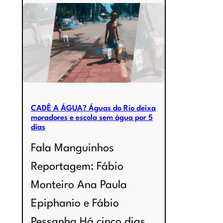
e
Escolas
de
Manguinhos
suspendem
aula
CADÊ A ÁGUA? Águas do Rio deixa
por
moradores e escola sem água por 5
dias
falta
Fala Manguinhos
de
Reportagem: Fábio
água
Monteiro Ana Paula
Epiphanio e Fábio
Pessanha Há cinco dias,