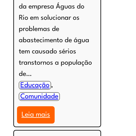
da empresa Águas do
Rio em solucionar os
problemas de
abastecimento de água
tem causado sérios
transtornos a população
de…
Educação
, 
Comunidade
:
Leia mais
Creches