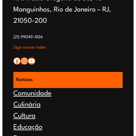
deixa
Manguinhos, Rio de Janeiro – RJ,
moradores
21050-200
e
escola
(21) 99049-4126
Siga nossas redes
sem
Facebook
Instagram
YouTube
água
por
Notícias
5
Comunidade
dias
Culinária
Cultura
Educação