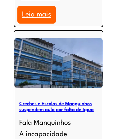
:
Leia mais
Manguinhos
pode
ficar
sem
água
a
partir
Creches e Escolas de Manguinhos
desta
suspendem aula por falta de água
terça
Fala Manguinhos
(22/10)
A incapacidade