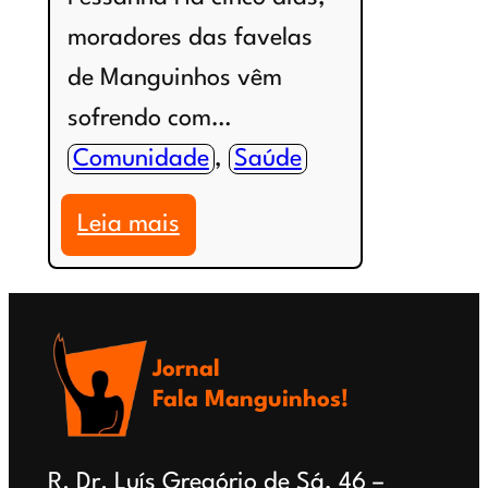
moradores das favelas
de Manguinhos vêm
sofrendo com…
Comunidade
, 
Saúde
:
Leia mais
CADÊ
A
ÁGUA?
Jornal
Águas
Fala Manguinhos!
do
Rio
R. Dr. Luís Gregório de Sá, 46 –