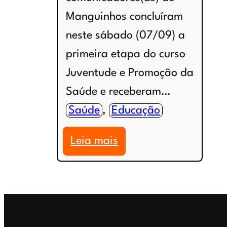
Manguinhos concluíram
neste sábado (07/09) a
primeira etapa do curso
Juventude e Promoção da
Saúde e receberam…
Saúde
, 
Educação
:
Leia mais
Jovens
comunicadores
de
Manguinhos