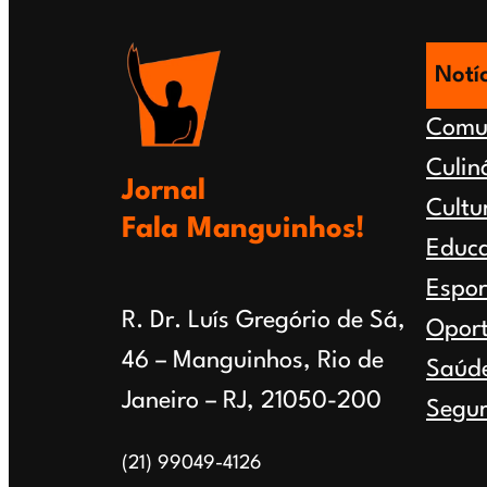
recebem
certificados
Notí
Comu
Culin
Jornal
Cultu
Fala Manguinhos!
Educ
Espor
R. Dr. Luís Gregório de Sá,
Opor
46 – Manguinhos, Rio de
Saúd
Janeiro – RJ, 21050-200
Segur
(21) 99049-4126