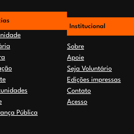
cias
Institucional
nidade
ária
Sobre
ra
Apoie
ação
Seja Voluntário
te
Edições impressas
tunidades
Contato
e
Acesso
ança Pública