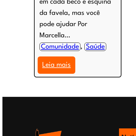
em cada beco e esquina
da favela, mas você
pode ajudar Por
Marcella…
Comunidade
, 
Saúde
:
Leia mais
Animais
abandonados
em
Manguinhos