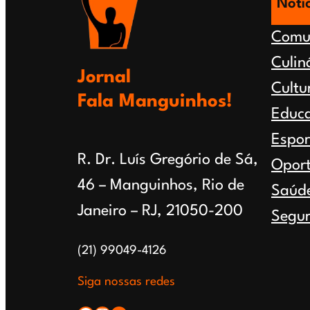
Notí
Comu
Culin
Jornal
Cultu
Fala Manguinhos!
Educ
Espor
R. Dr. Luís Gregório de Sá,
Opor
46 – Manguinhos, Rio de
Saúd
Janeiro – RJ, 21050-200
Segur
(21) 99049-4126
Siga nossas redes