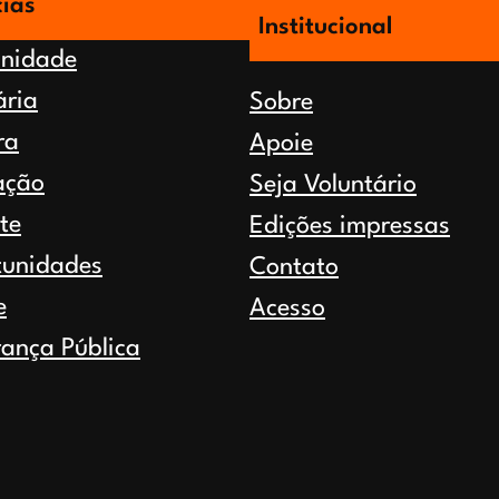
cias
Institucional
nidade
ária
Sobre
ra
Apoie
ação
Seja Voluntário
te
Edições impressas
tunidades
Contato
e
Acesso
ança Pública