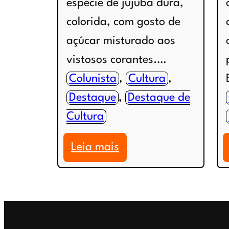
espécie de jujuba dura,
colorida, com gosto de
açúcar misturado aos
vistosos corantes.…
Colunista
, 
Cultura
, 
Destaque
, 
Destaque de
Cultura
:
Leia mais
COLUNA:
Delicado
(por
Edu