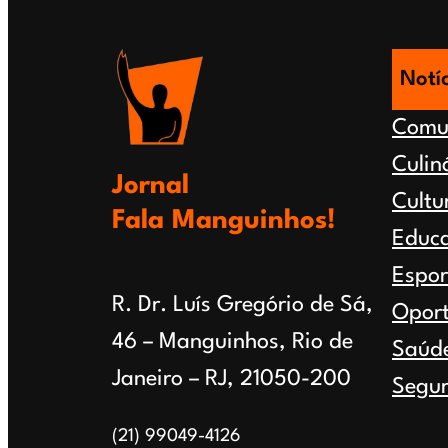
Soares)
Notí
Comu
Culin
Jornal
Cultu
Fala Manguinhos!
Educ
Espor
R. Dr. Luís Gregório de Sá,
Opor
46 – Manguinhos, Rio de
Saúd
Janeiro – RJ, 21050-200
Segur
(21) 99049-4126