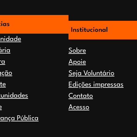
Edu
Soares)
cias
Institucional
nidade
ária
Sobre
ra
Apoie
ação
Seja Voluntário
te
Edições impressas
tunidades
Contato
e
Acesso
ança Pública