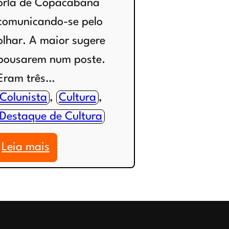
orla de Copacabana
comunicando-se pelo
olhar. A maior sugere
pousarem num poste.
Eram três…
Colunista
, 
Cultura
, 
Destaque de Cultura
:
Leia mais
COLUNA:
Duas
gaivotas
(por